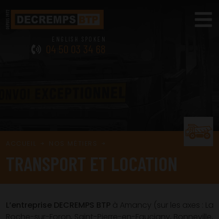
04 50 03 34 68
ACCUEIL
NOS MÉTIERS
TRANSPORT ET LOCATION
L’entreprise DECREMPS BTP
à Amancy (sur les axes : La
Roche-sur-Foron, Saint-Pierre-en-Faucigny, Bonneville,