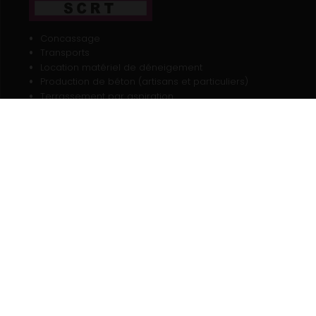
Concassage
Transports
Location matériel de déneigement
Production de béton (artisans et particuliers)
Terrassement par aspiration
Hydroseeder
Broyage bois
Broyage pierres
Génie végétal