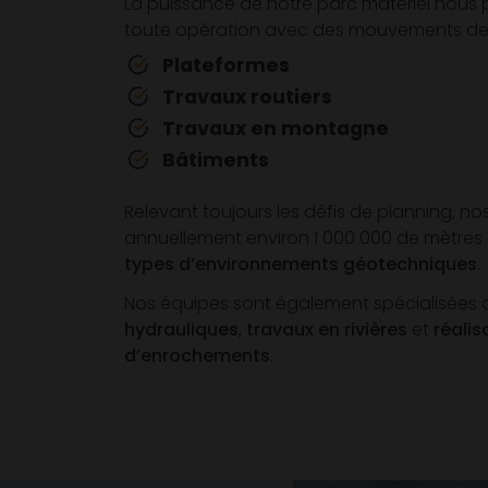
La puissance de notre parc matériel nous p
toute opération avec des mouvements de t
Plateformes
Travaux routiers
Travaux en montagne
Bâtiments
Relevant toujours les défis de planning, no
annuellement environ 1 000 000 de mètres
types d’environnements géotechniques
.
Nos équipes sont également spécialisées 
hydrauliques
,
travaux en rivières
et
réalis
d’enrochements
.