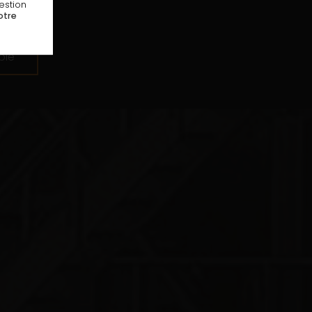
estion
otre
ble