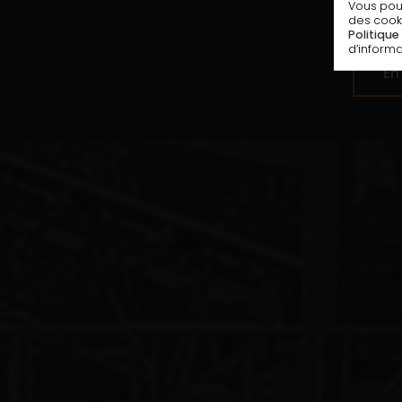
Vous pouv
des cooki
Politique
d’informa
En