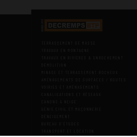
TERRASSEMENT DE MASSE
TRAVAUX EN MONTAGNE
TRAVAUX EN RIVIÈRES & ENROCHEMENT
DÉMOLITION
MINAGE ET TERRASSEMENT ROCHEUX
AMÉNAGEMENTS DE SURFACES / ROUTES
VOIRIES ET AMÉNAGEMENTS
CANALISATIONS ET RÉSEAUX
CANONS À NEIGE
GÉNIE CIVIL ET MAÇONNERIE
DÉNEIGEMENT
BUREAU D’ÉTUDES
TRANSPORT ET LOCATION