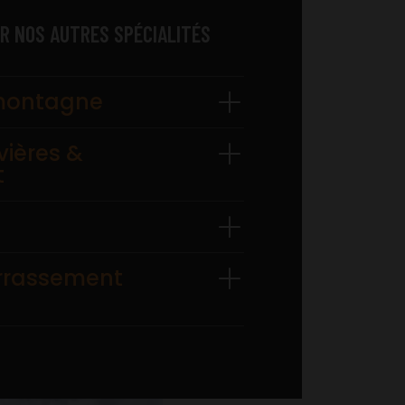
UR NOS AUTRES SPÉCIALITÉS
montagne
vières &
t
errassement