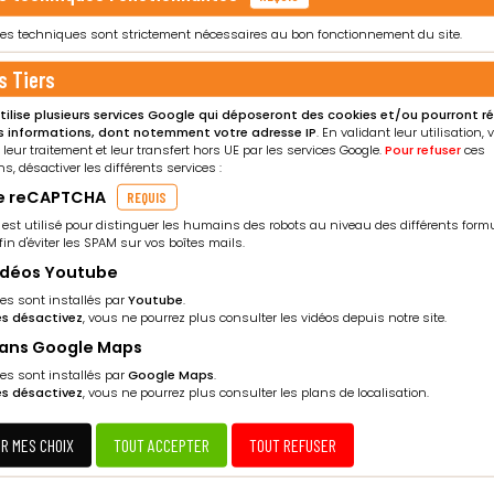
ies techniques sont strictement nécessaires au bon fonctionnement du site.
s Tiers
utilise plusieurs services Google qui déposeront des cookies et/ou pourront r
s informations, dont notemment votre adresse IP
. En validant leur utilisation,
 leur traitement et leur transfert hors UE par les services Google.
Pour refuser
ces
ns, désactiver les différents services :
e reCAPTCHA
REQUIS
 est utilisé pour distinguer les humains des robots au niveau des différents form
afin d'éviter les SPAM sur vos boîtes mails.
idéos Youtube
es sont installés par
Youtube
.
les désactivez
, vous ne pourrez plus consulter les vidéos depuis notre site.
VELOPPEMENT DURABLE, RECYCLAGE & ENVIRONNEM
lans Google Maps
es sont installés par
Google Maps
.
 améliorons, nos procédures et protocoles, afin d’être
les désactivez
, vous ne pourrez plus consulter les plans de localisation.
 recyclage et de protection de l’environnement. Dans ce
, avec concasseur, afin de réduire le volume des remblais
ER MES CHOIX
TOUT ACCEPTER
TOUT REFUSER
issus de nos chantiers.