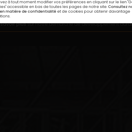
ez à tout moment modifier vos préférences en cliquant sur le lien "G
* TVA 20 %, (TVA à 10 % selon la règlementation en vigeur)
es" accessible en bas de toutes les pages de notre site.
Consultez n
 en matière de confidentialité
et de cookies pour obtenir davantage
tions.
 savoir plus
sur notre démarche de développement dura