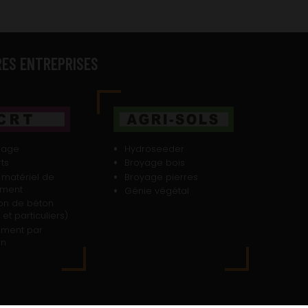
RES ENTREPRISES
sage
Hydroseeder
ts
Broyage bois
 matériel de
Broyage pierres
ement
Génie végétal
on de béton
 et particuliers)
ement par
on