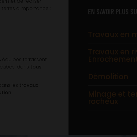
ermet de réaliser
erres d’importance :
EN SAVOIR PLUS S
Travaux en 
Travaux en ri
Enrochemen
s équipes terrassent
 cubes, dans
tous
Démolition
dans les
travaux
ation
Minage et t
rocheux