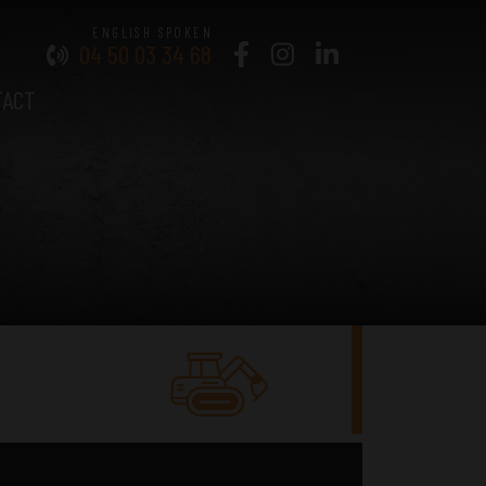
04 50 03 34 68
TACT