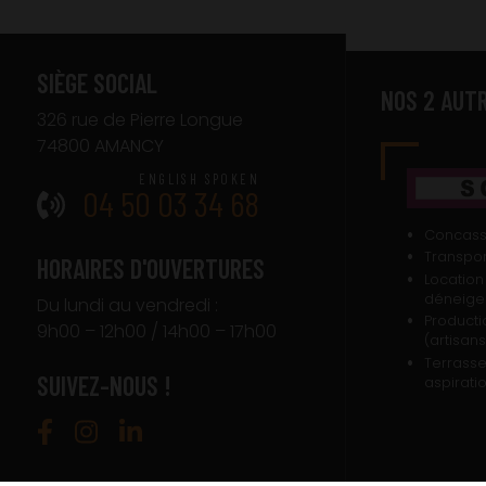
SIÈGE SOCIAL
NOS 2 AUT
326 rue de Pierre Longue
74800 AMANCY
04 50 03 34 68
Concas
Transpor
HORAIRES D'OUVERTURES
Location
déneig
Du lundi au vendredi :
Producti
9h00 – 12h00 / 14h00 – 17h00
(artisans
Terrass
SUIVEZ-NOUS !
aspirati